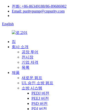
전화: +86-86349188/86-89686982
Email: puritypump@cnpurity.com
English
집
회사 소개
공장 투어
전시장
기업 자격
목록
제품
새로운 펌프
UL 승인 소방 펌프
소방 시스템
PEDJ 버전
PEEJ 버전
PSD 버전
PDJ 버전