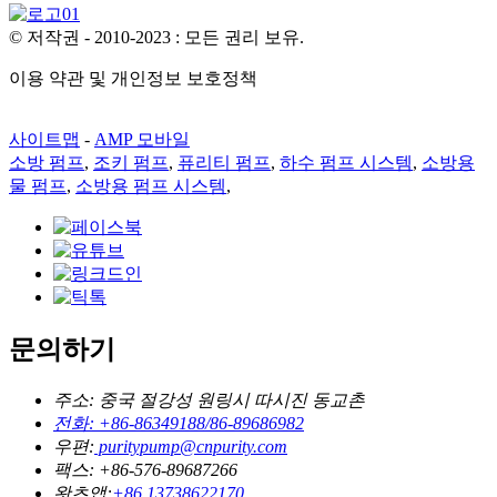
© 저작권 - 2010-2023 : 모든 권리 보유.
이용 약관 및 개인정보 보호정책
사이트맵
-
AMP 모바일
소방 펌프
,
조키 펌프
,
퓨리티 펌프
,
하수 펌프 시스템
,
소방용
물 펌프
,
소방용 펌프 시스템
,
문의하기
주소: 중국 절강성 원링시 따시진 동교촌
전화: +86-86349188/86-89686982
우편:
puritypump@cnpurity.com
팩스: +86-576-89687266
왓츠앱:
+86 13738622170