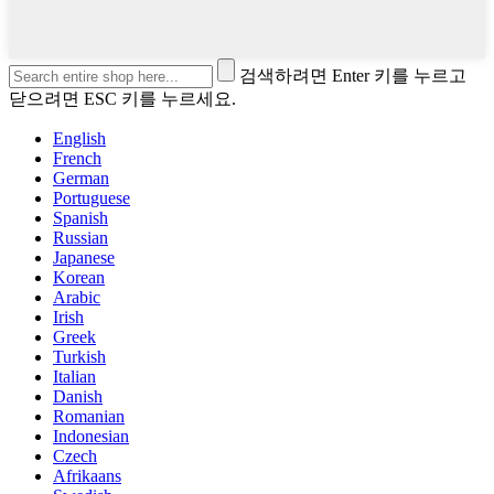
검색하려면 Enter 키를 누르고
닫으려면 ESC 키를 누르세요.
English
French
German
Portuguese
Spanish
Russian
Japanese
Korean
Arabic
Irish
Greek
Turkish
Italian
Danish
Romanian
Indonesian
Czech
Afrikaans