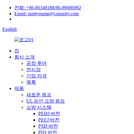
전화: +86-86349188/86-89686982
Email: puritypump@cnpurity.com
English
집
회사 소개
공장 투어
전시장
기업 자격
목록
제품
새로운 펌프
UL 승인 소방 펌프
소방 시스템
PEDJ 버전
PEEJ 버전
PSD 버전
PDJ 버전