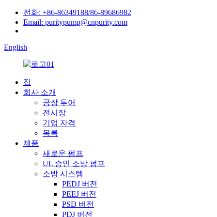
전화: +86-86349188/86-89686982
Email: puritypump@cnpurity.com
English
집
회사 소개
공장 투어
전시장
기업 자격
목록
제품
새로운 펌프
UL 승인 소방 펌프
소방 시스템
PEDJ 버전
PEEJ 버전
PSD 버전
PDJ 버전