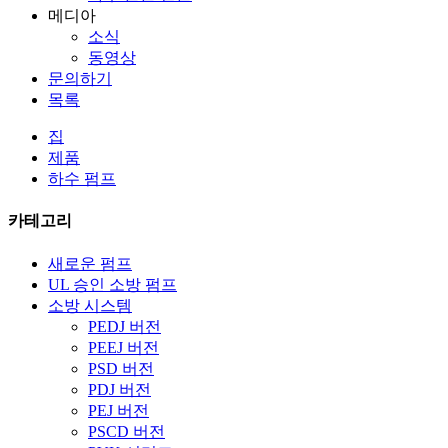
메디아
소식
동영상
문의하기
목록
집
제품
하수 펌프
카테고리
새로운 펌프
UL 승인 소방 펌프
소방 시스템
PEDJ 버전
PEEJ 버전
PSD 버전
PDJ 버전
PEJ 버전
PSCD 버전