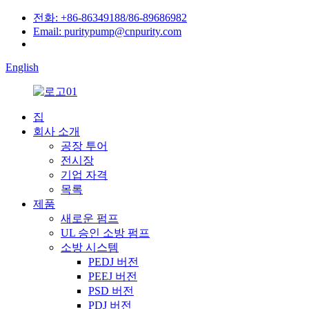
전화: +86-86349188/86-89686982
Email: puritypump@cnpurity.com
English
집
회사 소개
공장 투어
전시장
기업 자격
목록
제품
새로운 펌프
UL 승인 소방 펌프
소방 시스템
PEDJ 버전
PEEJ 버전
PSD 버전
PDJ 버전