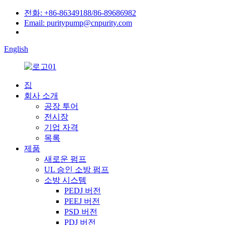
전화: +86-86349188/86-89686982
Email: puritypump@cnpurity.com
English
집
회사 소개
공장 투어
전시장
기업 자격
목록
제품
새로운 펌프
UL 승인 소방 펌프
소방 시스템
PEDJ 버전
PEEJ 버전
PSD 버전
PDJ 버전