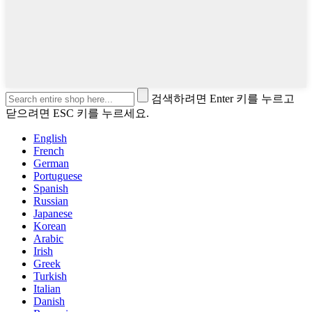
검색하려면 Enter 키를 누르고
닫으려면 ESC 키를 누르세요.
English
French
German
Portuguese
Spanish
Russian
Japanese
Korean
Arabic
Irish
Greek
Turkish
Italian
Danish