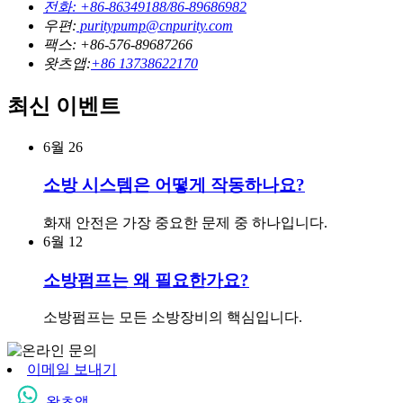
전화: +86-86349188/86-89686982
우편:
puritypump@cnpurity.com
팩스: +86-576-89687266
왓츠앱:
+86 13738622170
최신 이벤트
6월
26
소방 시스템은 어떻게 작동하나요?
화재 안전은 가장 중요한 문제 중 하나입니다.
6월
12
소방펌프는 왜 필요한가요?
소방펌프는 모든 소방장비의 핵심입니다.
이메일 보내기
왓츠앱