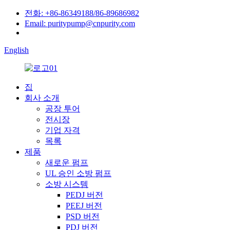
전화: +86-86349188/86-89686982
Email: puritypump@cnpurity.com
English
집
회사 소개
공장 투어
전시장
기업 자격
목록
제품
새로운 펌프
UL 승인 소방 펌프
소방 시스템
PEDJ 버전
PEEJ 버전
PSD 버전
PDJ 버전