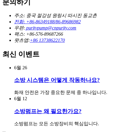
문의하기
주소: 중국 절강성 원링시 따시진 동교촌
전화: +86-86349188/86-89686982
우편:
puritypump@cnpurity.com
팩스: +86-576-89687266
왓츠앱:
+86 13738622170
최신 이벤트
6월
26
소방 시스템은 어떻게 작동하나요?
화재 안전은 가장 중요한 문제 중 하나입니다.
6월
12
소방펌프는 왜 필요한가요?
소방펌프는 모든 소방장비의 핵심입니다.