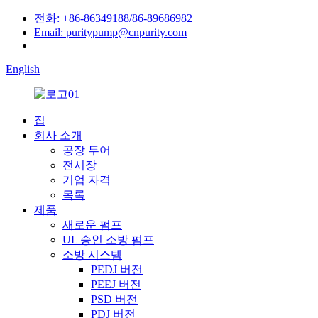
전화: +86-86349188/86-89686982
Email: puritypump@cnpurity.com
English
집
회사 소개
공장 투어
전시장
기업 자격
목록
제품
새로운 펌프
UL 승인 소방 펌프
소방 시스템
PEDJ 버전
PEEJ 버전
PSD 버전
PDJ 버전