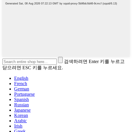
검색하려면 Enter 키를 누르고
닫으려면 ESC 키를 누르세요.
English
French
German
Portuguese
Spanish
Russian
Japanese
Korean
Arabic
Irish
Greek