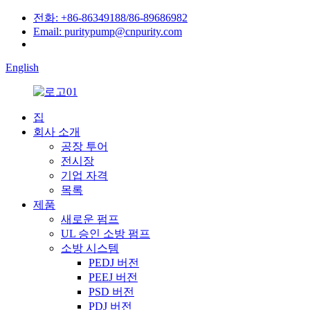
전화: +86-86349188/86-89686982
Email: puritypump@cnpurity.com
English
집
회사 소개
공장 투어
전시장
기업 자격
목록
제품
새로운 펌프
UL 승인 소방 펌프
소방 시스템
PEDJ 버전
PEEJ 버전
PSD 버전
PDJ 버전