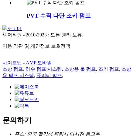
PVT 수직 다단 조키 펌프
© 저작권 - 2010-2023 : 모든 권리 보유.
이용 약관 및 개인정보 보호정책
사이트맵
-
AMP 모바일
소방 펌프
,
하수 펌프 시스템
,
소방용 물 펌프
,
조키 펌프
,
소방
용 펌프 시스템
,
퓨리티 펌프
,
문의하기
주소: 중국 절강성 원링시 따시진 동교촌