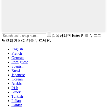
검색하려면 Enter 키를 누르고
닫으려면 ESC 키를 누르세요.
English
French
German
Portuguese
Spanish
Russian
Japanese
Korean
Arabic
Irish
Greek
Turkish
Italian
Danish