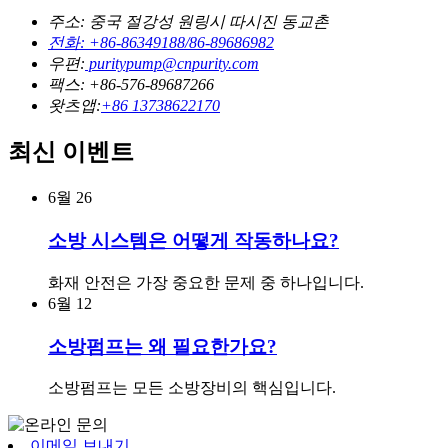
주소: 중국 절강성 원링시 따시진 동교촌
전화: +86-86349188/86-89686982
우편:
puritypump@cnpurity.com
팩스: +86-576-89687266
왓츠앱:
+86 13738622170
최신 이벤트
6월
26
소방 시스템은 어떻게 작동하나요?
화재 안전은 가장 중요한 문제 중 하나입니다.
6월
12
소방펌프는 왜 필요한가요?
소방펌프는 모든 소방장비의 핵심입니다.
이메일 보내기