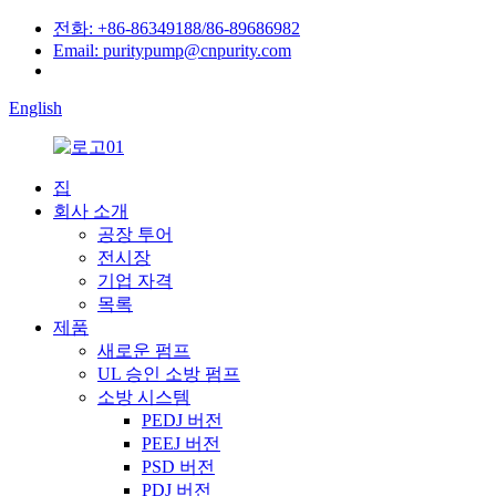
전화: +86-86349188/86-89686982
Email: puritypump@cnpurity.com
English
집
회사 소개
공장 투어
전시장
기업 자격
목록
제품
새로운 펌프
UL 승인 소방 펌프
소방 시스템
PEDJ 버전
PEEJ 버전
PSD 버전
PDJ 버전