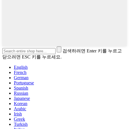
검색하려면 Enter 키를 누르고
닫으려면 ESC 키를 누르세요.
English
French
German
Portuguese
Spanish
Russian
Japanese
Korean
Arabic
Irish
Greek
Turkish