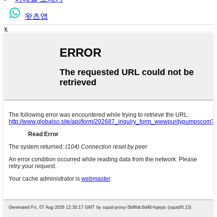
왓츠앱
x